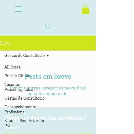
BLOG
Gestão de Consultório
All Posts
Posts em breve
Prática Clínica
Técnicas
Explore outras categorias neste blog
Psicoterapêuticas
ou volte mais tarde.
Gestão de Consultório
Desenvolvimento
Profissional
Fique por dentro das novidades!
Saúde e Bem-Estar do
Psi
Email
*