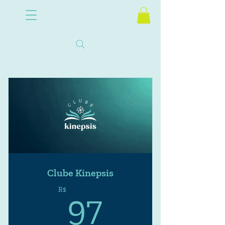
Clube Kinepsis
97R$
R$
97