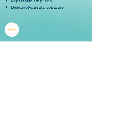
Repertório ampliado
Desenvolvimento contínuo
Eu sou a
Laís
e vou te apoiar a
partir de agora...