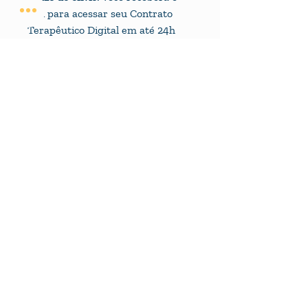
link para acessar seu Contrato 
Terapêutico Digital em até 24h 
úteis. Caso tenha urgência, envie 
uma mensagem para nosso 
Whatsapp (+552198505-7747) 
para verificar a possibilidade do 
envio imediato.
Propriedade intelectual
Este documento é Propriedade 
Intelectual da empresa Kinepsis e sua 
cópia, distribução e compartilhamento 
são expressamente proibidos.
Fique por dentro das novidades!
Email
*